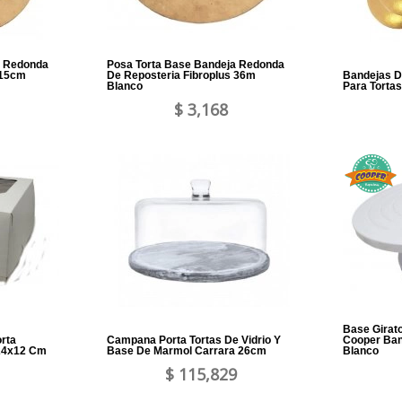
a Redonda
Posa Torta Base Bandeja Redonda
 15cm
De Reposteria Fibroplus 36m
Bandejas D
Blanco
Para Torta
$ 3,168
Base Girato
rta
Campana Porta Tortas De Vidrio Y
Cooper Ba
24x12 Cm
Base De Marmol Carrara 26cm
Blanco
$ 115,829