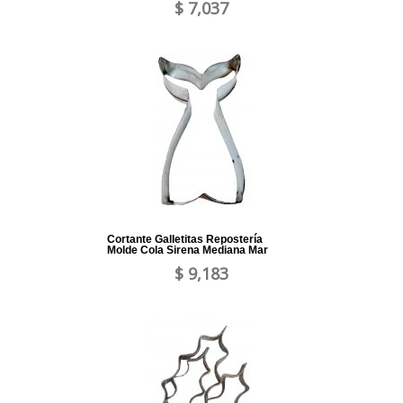
$ 7,037
Cortante Galletitas Repostería
Molde Cola Sirena Mediana Mar
$ 9,183