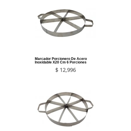
Marcador Porcionero De Acero
Inoxidable X20 Cm 6 Porciones
$ 12,996