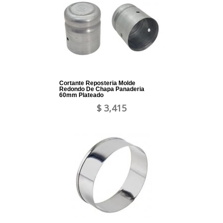
Cortante Reposteria Molde
Redondo De Chapa Panaderia
60mm Plateado
$ 3,415