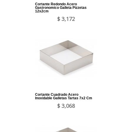
Cortante Redondo Acero
Gastronomico Galleta Pizzetas
12x2cm
$ 3,172
Cortante Cuadrado Acero
Inoxidable Galletas Tartas 7x2 Cm
$ 3,068