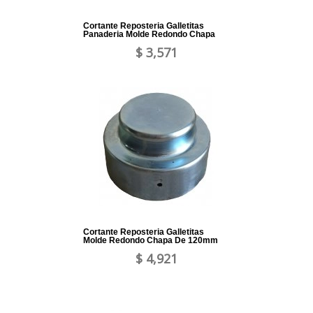
Cortante Reposteria Galletitas
Panaderia Molde Redondo Chapa
$ 3,571
Cortante Reposteria Galletitas
Molde Redondo Chapa De 120mm
$ 4,921