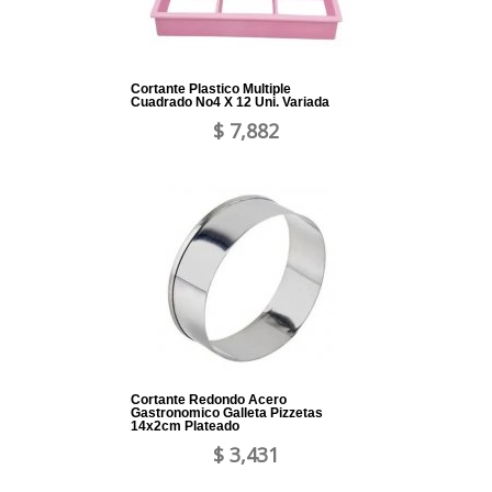
Cortante Plastico Multiple
Cuadrado No4 X 12 Uni. Variada
$ 7,882
Cortante Redondo Acero
Gastronomico Galleta Pizzetas
14x2cm Plateado
$ 3,431