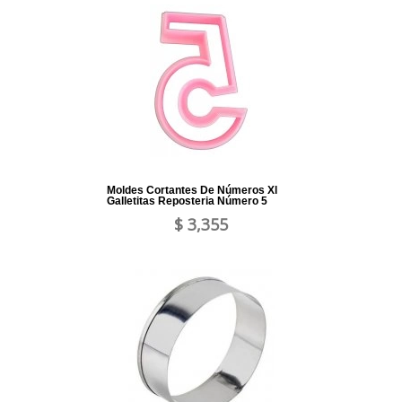
Moldes Cortantes De Números Xl
Galletitas Reposteria Número 5
$ 3,355