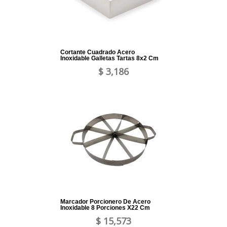
Cortante Cuadrado Acero
Inoxidable Galletas Tartas 8x2 Cm
$ 3,186
Marcador Porcionero De Acero
Inoxidable 8 Porciones X22 Cm
$ 15,573