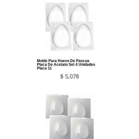
Molde Para Huevo De Pascua
Placa De Acetato Set 4 Unidades
Placa 11
$ 5,078