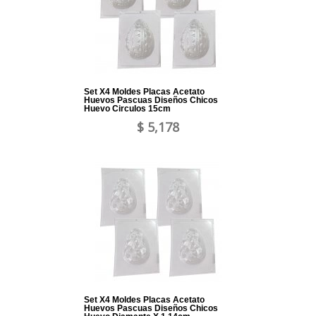
Set X4 Moldes Placas Acetato
Huevos Pascuas Diseños Chicos
Huevo Circulos 15cm
$ 5,178
Set X4 Moldes Placas Acetato
Huevos Pascuas Diseños Chicos