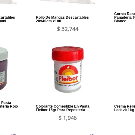
Cornet Rasq
artables
Rollo De Mangas Descartables
Panaderia T
0uni
20x40cm x100
Blanco
$ 32,744
n Pasta
steria Rojo
Colorante Comestible En Pasta
Crema Rell
Fleibor 15gr Para Reposteria
Ledevit 1kg
$ 1,946