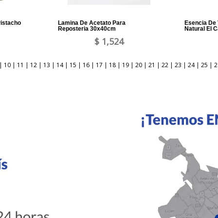
Pistacho
Lamina De Acetato Para
Esencia De V
Reposteria 30x40cm
Natural El C
$ 1,524
|
10
|
11
|
12
|
13
|
14
|
15
|
16
|
17
|
18
|
19
|
20
|
21
|
22
|
23
|
24
|
25
|
2