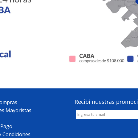
Recibí nuestras promoc
Compras
es Mayoristas
 Pago
y Condiciones