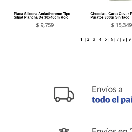
Placa Silicona Antiadherente Tipo
Chocolate Carat Cover 
Silpat Plancha De 30x40cm Rojo
Puratos 800gr Sin Tacc
$ 9,759
$ 15,349
1
|
2
|
3
|
4
|
5
|
6
|
7
|
8
|
9