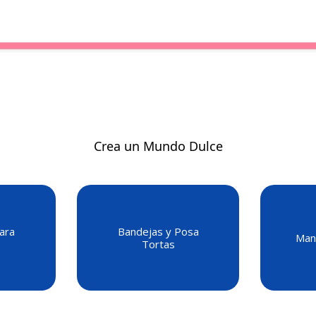
Crea un Mundo Dulce
ara
Bandejas y Posa
Mang
Tortas