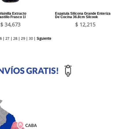
ainilla Extracto
Espatula Silicona Grande Enteriza
astillo Frasco 1l
De Cocina 36.8cm Silcook
$ 34,673
$ 12,215
6
|
27
|
28
|
29
|
30
|
Siguiente