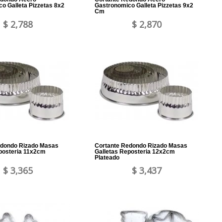
o Galleta Pizzetas 8x2
Gastronomico Galleta Pizzetas 9x2
Cm
$ 2,788
$ 2,870
edondo Rizado Masas
Cortante Redondo Rizado Masas
posteria 11x2cm
Galletas Reposteria 12x2cm
Plateado
$ 3,365
$ 3,437