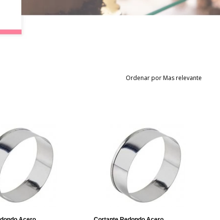
Ordenar por Mas relevante
edondo Acero
Cortante Redondo Acero