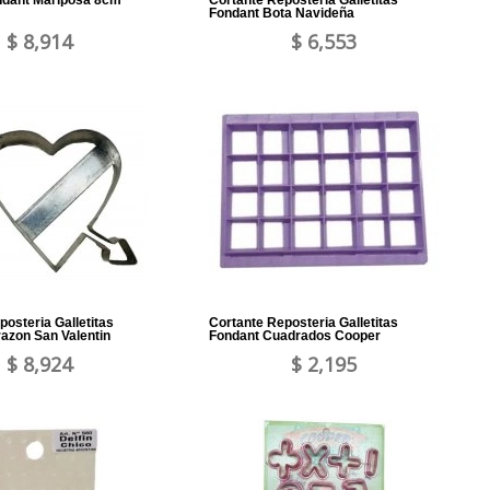
ndant Mariposa 8cm
Cortante Reposteria Galletitas
Fondant Bota Navideña
$ 8,914
$ 6,553
posteria Galletitas
Cortante Reposteria Galletitas
azon San Valentin
Fondant Cuadrados Cooper
$ 8,924
$ 2,195