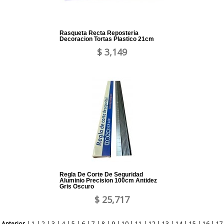
Rasqueta Recta Reposteria
Decoracion Tortas Plastico 21cm
$ 3,149
Regla De Corte De Seguridad
Aluminio Precision 100cm Antidez
Gris Oscuro
$ 25,717
Anterior
|
1
|
2
|
3
|
4
|
5
|
6
|
7
|
8
|
9
|
10
|
11
|
12
|
13
|
14
|
15
|
16
|
17