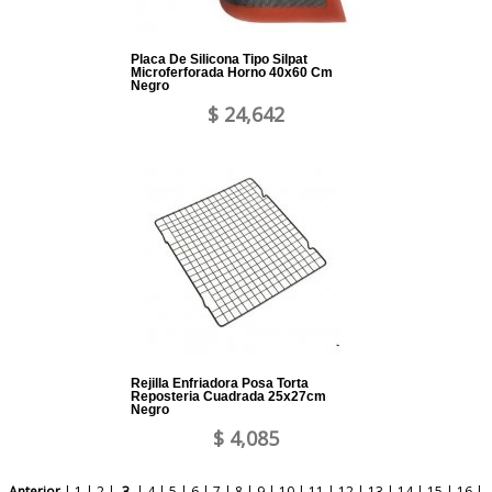
Placa De Silicona Tipo Silpat
Microferforada Horno 40x60 Cm
Negro
$ 24,642
Rejilla Enfriadora Posa Torta
Reposteria Cuadrada 25x27cm
Negro
$ 4,085
Anterior
|
1
|
2
|
3
|
4
|
5
|
6
|
7
|
8
|
9
|
10
|
11
|
12
|
13
|
14
|
15
|
16
|