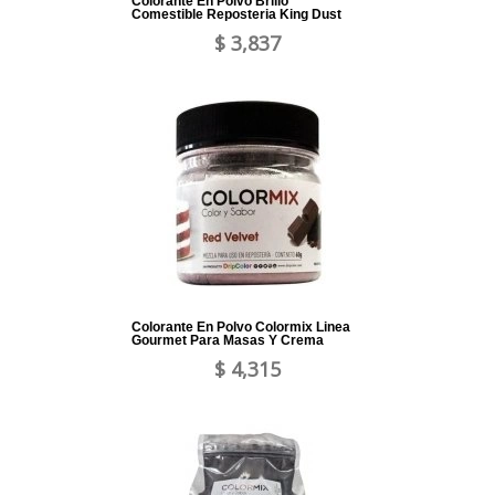
Colorante En Polvo Brillo
Comestible Reposteria King Dust
$ 3,837
Colorante En Polvo Colormix Linea
Gourmet Para Masas Y Crema
$ 4,315