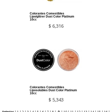
Colorantes Comestibles
Lipo/glitrer Dust Color Platinum
10cc
$ 6,316
Colorantes Comestibles
Liposolubles Dust Color Platinum
10cc
$ 5,343
Anterior
|
1
|
2
|
3
|
4
|
5
|
6
|
7
|
8
|
9
|
10
|
11
|
12
|
13
|
14
|
15
|
16
|